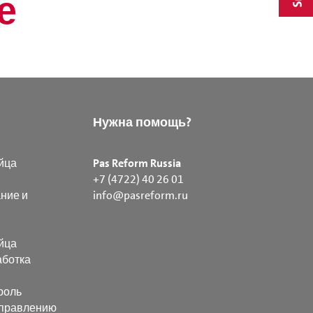
е
Нужна помощь?
йца
Pas Reform Russia
+7 (4722) 40 26 01
ние и
info@pasreform.ru
йца
аботка
роль
управлению