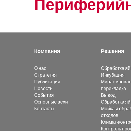
Периферийн
Компания
Решения
О нас
Обработка яй
Стратегия
Инкубация
Публикации
Миражирован
Новости
перекладка
События
Вывод
Основные вехи
Обработка яй
Контакты
Мойка и обра
отходов
Климат-контр
Контроль про