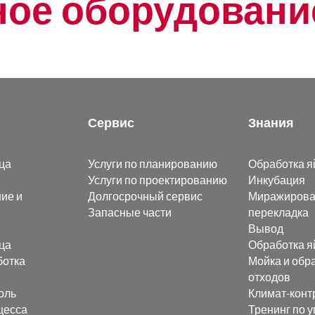
ое оборудовани
Сервис
Знания
ца
Услуги по планированию
Обработка я
Услуги по проектированию
Инкубация
ие и
Долгосрочный сервис
Миражирова
Запасные части
перекладка
Вывод
ца
Обработка я
ботка
Мойка и обр
отходов
оль
Климат-конт
цесса
Тренинг по 