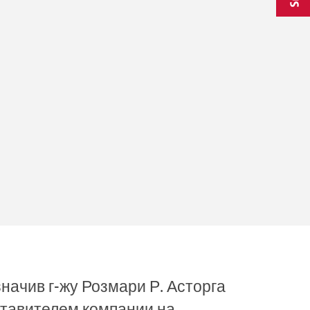
начив г-жу Розмари Р. Асторга
редставителем компании на