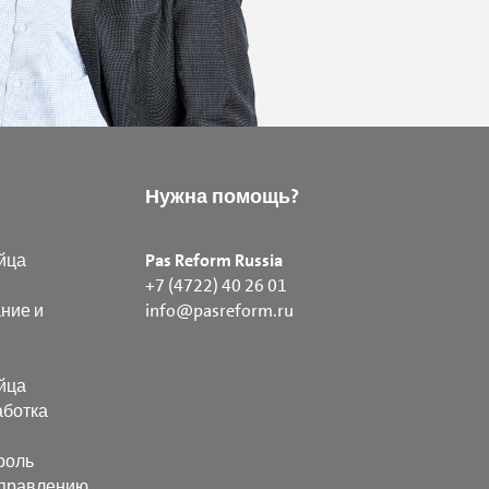
Нужна помощь?
йца
Pas Reform Russia
+7 (4722) 40 26 01
ние и
info@pasreform.ru
йца
аботка
роль
управлению