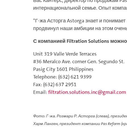
Бас Кантерс, директор по продажам Pas
интернациональной семье. Опыт компан
"Г-жа Асторга Astorga знает и понимае
продвинул наши амбиции на этом очень
С компанией Filtration Solutions мо
Unit 319 Valle Verde Terraces
#36 Meralco Ave. corner Gen. Segundo St.
Pasig City 1601 Philippines
Telephone: (632) 621 9399
Fax: (632) 637 2951
Email:
filtration.solutions.inc@gmail.com
Фото: Г-жа. Розмари Р. Асторга (слева), президен
Харм Ланген, президент компании Pas Reform (кр