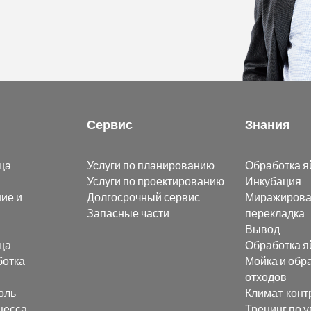
Сервис
Знания
ца
Услуги по планированию
Обработка я
Услуги по проектированию
Инкубация
ие и
Долгосрочный сервис
Миражирова
Запасные части
перекладка
Вывод
ца
Обработка я
ботка
Мойка и обр
отходов
оль
Климат-конт
цесса
Тренинг по 