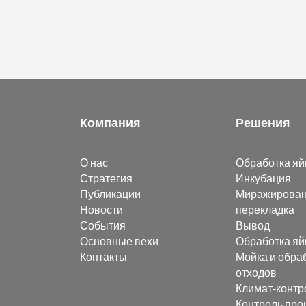
Компания
Решения
О нас
Обработка яй
Стратегия
Инкубация
Публикации
Миражирован
Новости
перекладка
События
Вывод
Основные вехи
Обработка яй
Контакты
Мойка и обра
отходов
Климат-контр
Контроль про