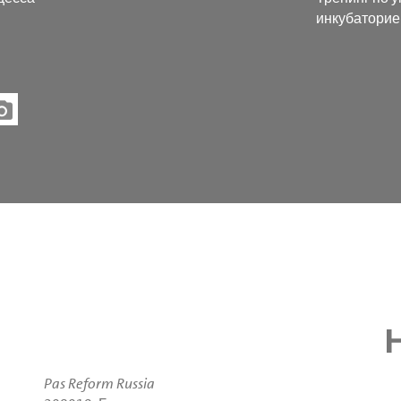
инкубатори
Pas Reform Russia