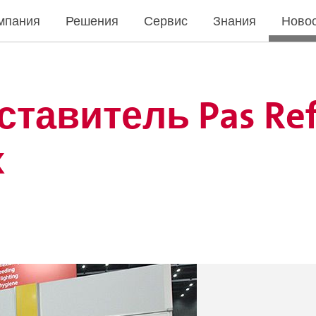
мпания
Решения
Сервис
Знания
Ново
тавитель Pas Re
х