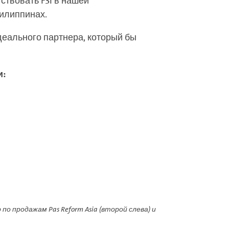
ствовать FSI в нашей
Филиппинах.
идеального партнера, который бы
и:
р по продажам Pas Reform Asia (второй слева) и