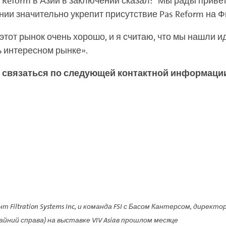
 Reform в Азии в заключении сказал: "Мы рады привет
ии значительно укрепит присутствие Pas Reform на 
т этот рынок очень хорошо, и я считаю, что мы нашли 
 интересном рынке».
жно связаться по следующей контактной информаци
т Filtration Systems Inc, и команда FSI с Басом Кантерсом, директо
айний справа) на выставке VIV Asiaв прошлом месяце