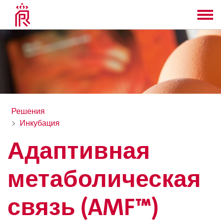
Решения
Инкубация
Адаптивная
метаболическая
связь (AMF™)