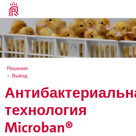
Решения
Вывод
Антибактериальн
технология
Microban®