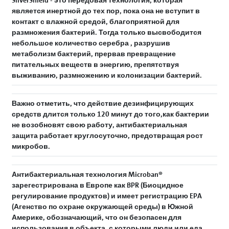
SilverShield - это передовая технология, которая
является инертной до тех пор, пока она не вступит в
контакт с влажной средой, благоприятной для
размножения бактерий. Тогда только высвободится
небольшое количество серебра , разрушив
метаболизм бактерий, прервав превращение
питательных веществ в энергию, препятствуя
выживанию, размножению и колонизации бактерий.
Важно отметить, что действие дезинфицирующих
средств длится только 120 минут до того,как бактерии
не возобновят свою работу, антибактериальная
защита работает круглосуточно, предотвращая рост
микробов.
Антибактериальная технология Microban®
зарегестрирована в Европе как BPR (Биоцидное
регулирование продуктов) и имеет регистрацию EPA
(Агенство по охране окружающей среды) в Южной
Америке, обозначающий, что он безопасен для
использования в объекта, с которыми люди или еда