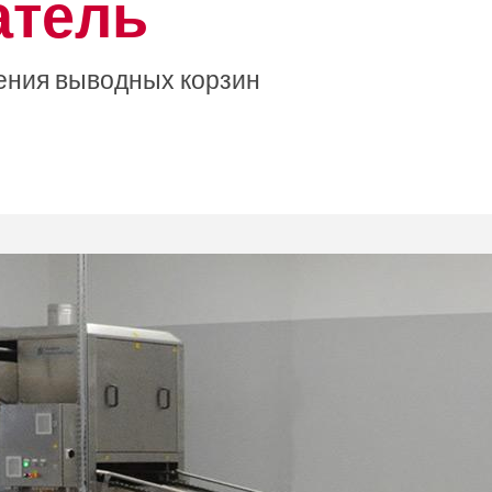
атель
ения выводных корзин