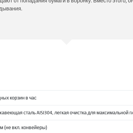
ют от попадания бумаги в воронку. Вместо этого, он
дывания.
ных корзин в час
авеющая сталь AISI304, легкая очистка для максимальной г
м (не вкл. конвейеры)