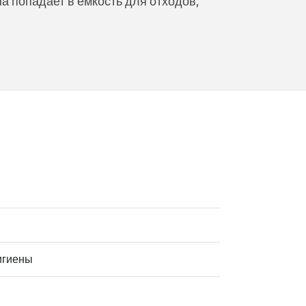
а попадает в емкость для отходов,
игиены