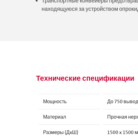
Транспортные конвейеры предотвраща
находящуюся за устройством опроки
Технические спецификации
Мощность
До 750 вывод
Материал
Прочная нерж
Размеры (ДxШ)
1500 x 1500 м