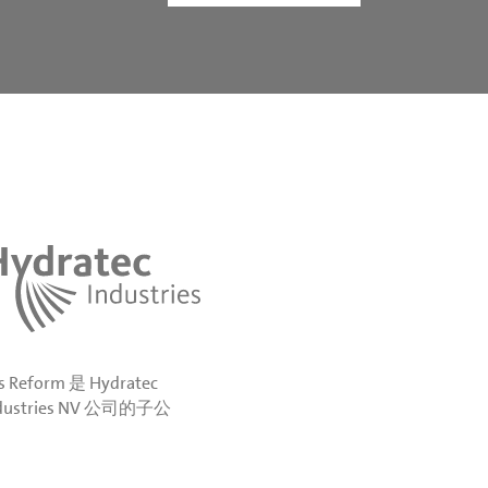
s Reform 是 Hydratec
dustries NV 公司的子公