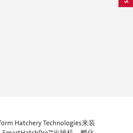
 Hatchery Technologies来装
martHatchPro™出雏机、孵化