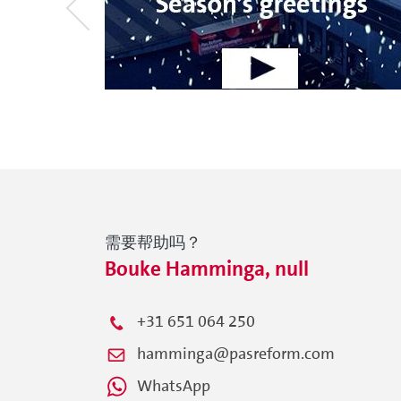
需要帮助吗？
Bouke Hamminga, null
+31 651 064 250
hamminga@pasreform.com
WhatsApp