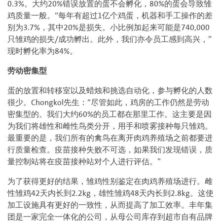
0.3%。大约20%错误放置的蛋不会孵化，80%的蛋会导致雏
鸡质量一般。“每年有超过1亿个鸡蛋，机器和手工操作的差
别为3.7%，其中20%是损失。小比例加起来可能是740,000
只雏鸡的损失/成功孵出。此外，我们亦令员工感到高兴，”
现时孵化率为84%。
劳动密集型
蛋的放置和转移室以及蜡烛和挑选自动化，参与孵化的人数
很少。Chongkol先生：“尽管如此，鸡房的工作仍然是劳动
密集型的。我们大约60%的员工都在那里工作。这主要是因
为我们将雄性和雌性鸟类分开，用手和喷雾接种每只雏鸡。
最重要的是，我们所有的禽鸟在离开肉鸡养殖场之前都要进
行质量检查。疫苗接种失败不可选，如果我们发现错误，质
量控制站将在疫苗接种站对个人进行评估。”
为了获得更好的结果，雏鸡性别鉴定在肉鸡养殖场进行。雌
性雏鸡42天内长到2.2kg，雄性雏鸡48天内长到2.8kg。这使
加工设施具有更好的一致性，从而提高了加工效率。丰年集
团是一家完全一体化的公司，从母公司库存到超市自有品牌