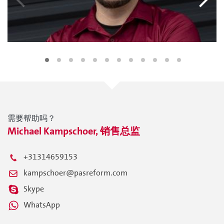
需要帮助吗？
Michael Kampschoer, 销售总监
+31314659153
kampschoer@pasreform.com
Skype
WhatsApp