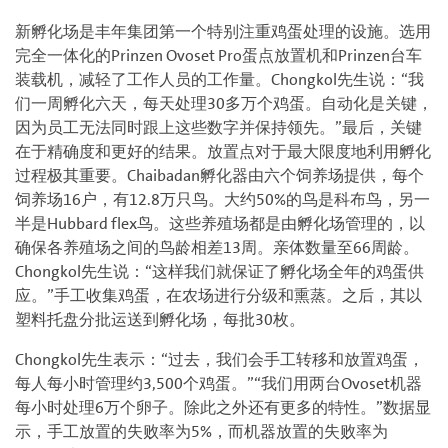
新孵化场是丰年集团第一个特别注重鸡蛋处理的设施。选用
完全一体化的Prinzen Ovoset Pro蛋点放置机和Prinzen台车
装载机，减轻了工作人员的工作量。Chongkol先生说：“我
们一周孵化六天，每天处理30多万个鸡蛋。自动化是关键，
因为员工无法同时跟上这些数字并保持领先。”最后，关键
在于精确度和更好的结果。放置点对于最大限度地利用孵化
过程极其重要。Chaibadan孵化器由六个饲养场提供，每个
饲养场16户，有12.8万只鸟。大约50%的鸟是科布鸟，另一
半是Hubbard flex鸟。这些养殖场都是由孵化场管理的，以
确保各养殖场之间的鸟龄相差13周。亲体数量至66周龄。
Chongkol先生说：“这样我们就保证了孵化场全年的鸡蛋供
应。”手工收集鸡蛋，在农场进行分级和熏蒸。之后，其以
塑料托盘分批运送到孵化场，每批30枚。
Chongkol先生表示：“过去，我们会手工转移和放置鸡蛋，
每人每小时管理约3,500个鸡蛋。”“我们用两台Ovoset机器
每小时处理6万个卵子。除此之外还有更多的特性。”数据显
示，手工放置的失败率为5%，而机器放置的失败率为