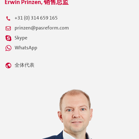
Erwin Prinzen, 销售总监
+31 (0) 314 659 165
prinzen@pasreform.com
Skype
WhatsApp
全体代表