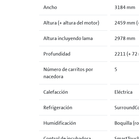
Ancho
3184 mm
Altura (+ altura del motor)
2459 mm (
Altura incluyendo lama
2978 mm
Profundidad
2211 (+ 72 
Número de carritos por
5
nacedora
Calefacción
Eléctrica
Refrigeración
SurroundCoo
Humidificación
Boquilla (ro
Control de incubadora
SmartTouch™