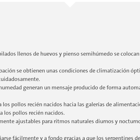
pilados llenos de huevos y pienso semihúmedo se colocan
ación se obtienen unas condiciones de climatización ópti
n cuidadosamente.
a humedad generan un mensaje producido de forma automát
 los pollos recién nacidos hacia las galerías de alimentac
a los pollos recién nacidos.
ente ajustables para ritmos naturales diurnos y nocturno
arse fácilmente y a fondo gracias a que los serpentines de