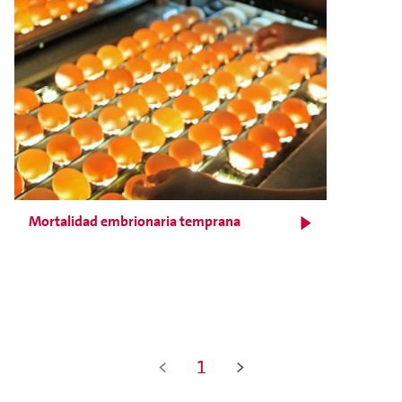
Mortalidad embrionaria temprana
<
1
>