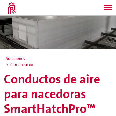
Soluciones
Climatización
Conductos de aire
para nacedoras
SmartHatchPro™