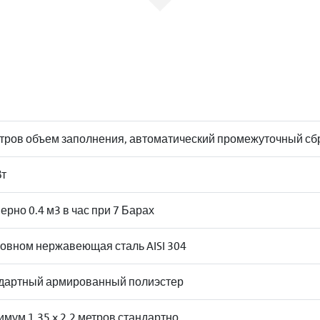
итров объем заполнения, автоматический промежуточный сбр
Вт
рно 0.4 м3 в час при 7 Барах
новном нержавеющая сталь AISI 304
дартный армированный полиэстер
мум 1.35 x 2.2 метров стандартно