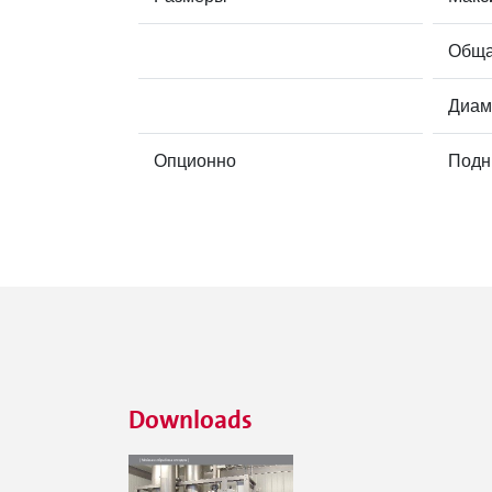
Обща
Диам
Опционно
Подн
Downloads