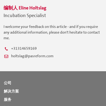
编制人
Eline
Holtslag
Incubation Specialist
I welcome your feedback on this article - and if you require
any additional information, please don't hesitate to contact
me.
+31314659169
holtslag@pasreform.com
公司
解决方案
服务