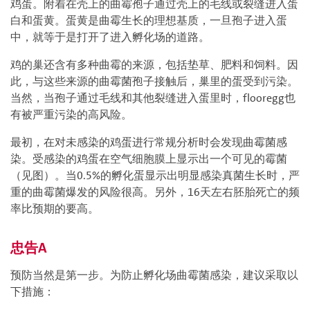
鸡蛋。附着在壳上的曲霉孢子通过壳上的毛线或裂缝进入蛋
白和蛋黄。蛋黄是曲霉生长的理想基质，一旦孢子进入蛋
中，就等于是打开了进入孵化场的道路。
鸡的巢还含有多种曲霉的来源，包括垫草、肥料和饲料。因
此，与这些来源的曲霉菌孢子接触后，巢里的蛋受到污染。
当然，当孢子通过毛线和其他裂缝进入蛋里时，flooregg也
有被严重污染的高风险。
最初，在对未感染的鸡蛋进行常规分析时会发现曲霉菌感
染。受感染的鸡蛋在空气细胞膜上显示出一个可见的霉菌
（见图）。当0.5%的孵化蛋显示出明显感染真菌生长时，严
重的曲霉菌爆发的风险很高。另外，16天左右胚胎死亡的频
率比预期的要高。
忠告A
预防当然是第一步。为防止孵化场曲霉菌感染，建议采取以
下措施：