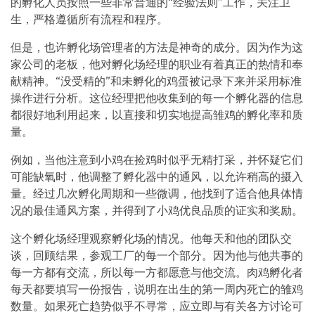
的孵化人员按照一些非常普通的“经验法则”工作，关注卫
生，严格遵循所有流程和程序。
但是，也许孵化场管理者的方法是神奇的成分。因为作为这
家公司的老板，他对孵化场经理的职业有着真正的热情和奉
献精神。“没受精的”和未孵化的鸡蛋被记录下来并采用标准
操作进行分析。这位经理把他收集到的每一个孵化器的信息
都很好地利用起来，以直接和切实地提高雏鸡的孵化率和质
量。
例如，当他注意到小鸡在捡鸡时似乎无精打采，并怀疑它们
可能缺氧时，他调整了孵化器中的通风，以允许稍高的摄入
量。经过几次孵化周期和一些微调，他找到了适合他具体情
况的最佳通风方案，并得到了小鸡优良品质的证实和奖励。
这个孵化场经理观察孵化场的情况。他每天和他的团队交
谈，回顾结果，参观工厂的每一个部分。因为他与他共事的
每一方都有交流，所以每一方都愿意与他交流。肉鸡孵化者
每天都要填写一份报告，说明在出生的第一周内死亡的雏鸡
数量。如果死亡趋势似乎不寻常，应立即与有关各方讨论可