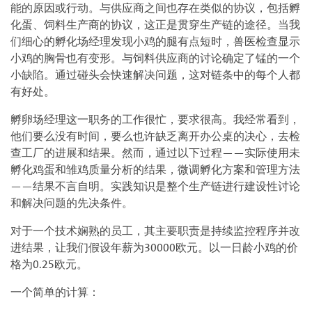
能的原因或行动。与供应商之间也存在类似的协议，包括孵
化蛋、饲料生产商的协议，这正是贯穿生产链的途径。当我
们细心的孵化场经理发现小鸡的腿有点短时，兽医检查显示
小鸡的胸骨也有变形。与饲料供应商的讨论确定了锰的一个
小缺陷。通过碰头会快速解决问题，这对链条中的每个人都
有好处。
孵卵场经理这一职务的工作很忙，要求很高。我经常看到，
他们要么没有时间，要么也许缺乏离开办公桌的决心，去检
查工厂的进展和结果。然而，通过以下过程——实际使用未
孵化鸡蛋和雏鸡质量分析的结果，微调孵化方案和管理方法
——结果不言自明。实践知识是整个生产链进行建设性讨论
和解决问题的先决条件。
对于一个技术娴熟的员工，其主要职责是持续监控程序并改
进结果，让我们假设年薪为30000欧元。以一日龄小鸡的价
格为0.25欧元。
一个简单的计算：