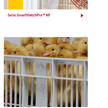
Serie SmartHatchPro™ NF