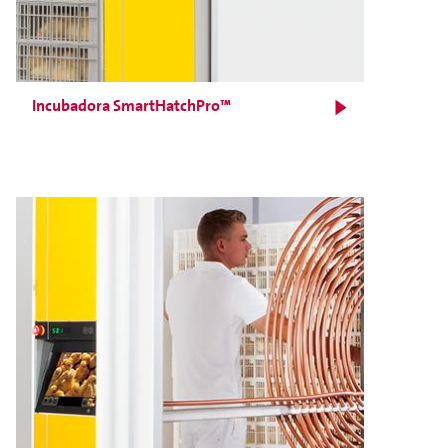
Incubadora SmartHatchPro™