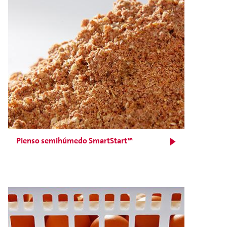
Pienso semihúmedo SmartStart™