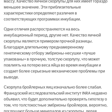
массу. Качество яичной скорлупы для них имеет гораздо
меньшее значение. Эти приблизительные
характеристики определяют различия в
соответствующих программах инкубации.
Одни отличия распространяются на весь
инкубационный период, другие нет. Качество яичной
скорлупы является примером прочной разницы.
Благодаря длительному преднамеренному
генетическому отбору эмбрионы-несушки «лучше
упакованы» в прочную, толстую скорлупу, что может
повлиять на потерю веса яйца во время инкубации и
создает более серьезные механические проблемы при
выводе.
Скорлупа бройлерных яиц изначально более слабая.
Французский исследовательский институт INRA недавно
объявил, что будет дополнительно проверять гипотезу о
том, что толстокостные эмбрионы бройлеров, вероятно,
поглощают больше минералов из скорлупы, делая