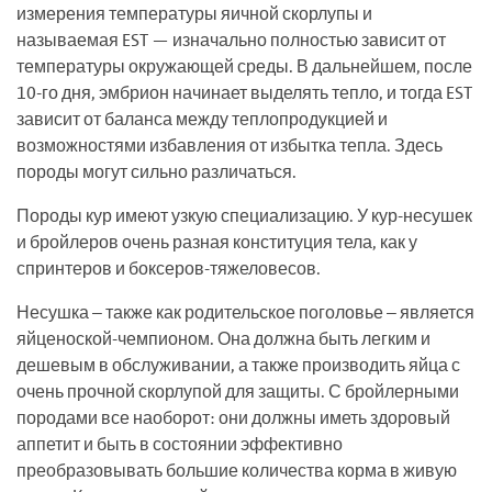
измерения температуры яичной скорлупы и
называемая EST — изначально полностью зависит от
температуры окружающей среды. В дальнейшем, после
10-го дня, эмбрион начинает выделять тепло, и тогда EST
зависит от баланса между теплопродукцией и
возможностями избавления от избытка тепла. Здесь
породы могут сильно различаться.
Породы кур имеют узкую специализацию. У кур-несушек
и бройлеров очень разная конституция тела, как у
спринтеров и боксеров-тяжеловесов.
Несушка – также как родительское поголовье – является
яйценоской-чемпионом. Она должна быть легким и
дешевым в обслуживании, а также производить яйца с
очень прочной скорлупой для защиты. С бройлерными
породами все наоборот: они должны иметь здоровый
аппетит и быть в состоянии эффективно
преобразовывать большие количества корма в живую