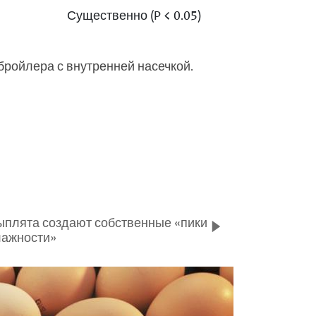
Существенно (P < 0.05)
а бройлера с внутренней насечкой.
плята создают собственные «пики
лажности»