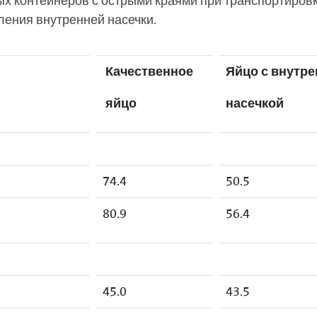
х контейнеров с острыми краями при транспортировке
ления внутренней насечки.
Качественное
Яйцо с внутр
яйцо
насечкой
74.4
50.5
80.9
56.4
45.0
43.5