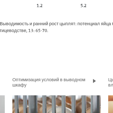
1.2
5.2
г.). Выводимость и ранний рост цыплят: потенциал яйц
цеводстве, 13: 65-70.
Оптимизация условий в выводном
Цы
шкафу
в