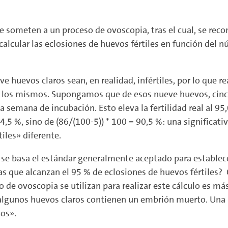
se someten a un proceso de ovoscopia, tras el cual, se rec
 calcular las eclosiones de huevos fértiles en función del
 huevos claros sean, en realidad, infértiles, por lo que re
de los mismos. Supongamos que de esos nueve huevos, cinco
semana de incubación. Esto eleva la fertilidad real al 9
94,5 %, sino de (86/(100-5)) * 100 = 90,5 %: una significa
iles» diferente.
 se basa el estándar generalmente aceptado para establece
 que alcanzan el 95 % de eclosiones de huevos fértiles? 
de ovoscopia se utilizan para realizar este cálculo es más
 algunos huevos claros contienen un embrión muerto. Una m
dos».