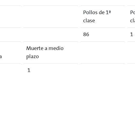
Pollos de 1ª
Po
clase
cl
86
1
Muerte a medio
a
plazo
1