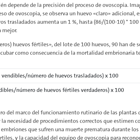
n depende de la precisión del proceso de ovoscopia. Imagí
so de ovoscopia, se observa un huevo «claro» adicional, e
vos trasladados aumenta un 1 %, hasta (86/(100-10) * 100 
 mejor.
eros) huevos fértiles», del lote de 100 huevos, 90 han de se
ncubar como consecuencia de la mortalidad embrionaria t
os vendibles/número de huevos trasladados) x 100
ndibles/número de huevos fértiles verdaderos) x 100
ntro del marco del funcionamiento rutinario de las plantas
a necesidad de procedimientos correctos que estimen con 
Los embriones que sufren una muerte prematura durante los
tiles, y la capacidad del equipo de ovoscopia para recono