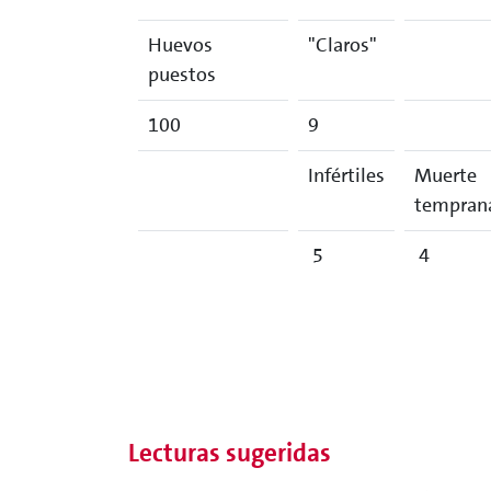
Huevos
"Claros"
puestos
100
9
Infértiles
Muerte
tempran
5
4
Lecturas sugeridas