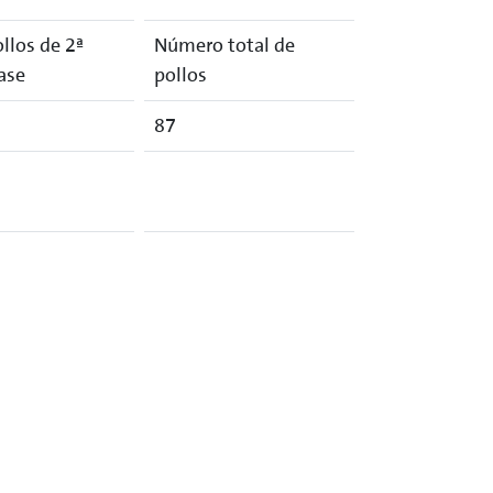
llos de 2ª
Número total de
ase
pollos
87