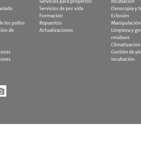
Servicios para proyectos
Incubación
aslado
Servicios de por vida
Ovoscopia y t
Formación
Eclosión
e los pollos
Repuestos
Manipulación 
tión de
Actualizaciones
Limpieza y ge
residuos
Climatización
cesos
Gestión de pl
iones
incubación