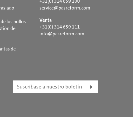
+31(0) 314 659 100
raslado
service@pasreform.com
Venta
de los pollos
+31(0) 314 659 111
stión de
info@pasreform.com
antas de
Suscríbase a nuestro boletín