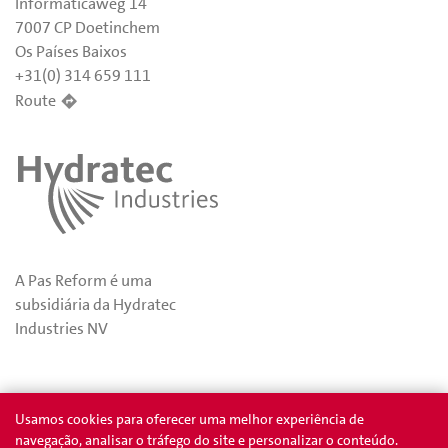
Informaticaweg 14
7007 CP Doetinchem
Os Países Baixos
+31(0) 314 659 111
Route
A Pas Reform é uma
subsidiária da Hydratec
Industries NV
Privacidade
Prêmios
Usamos cookies para oferecer uma melhor experiência de
navegação, analisar o tráfego do site e personalizar o conteúdo.