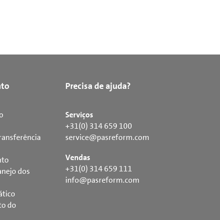
to
Precisa de ajuda?
o
Serviços
+31(0) 314 659 100
ransferência
service@pasreform.com
Vendas
nto
+31(0) 314 659 111
nejo dos
info@pasreform.com
ático
to do