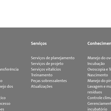
Serviços
Conhecimen
Serviços de planejamento
Manejo do ov
Serviços de projeto
Incubação
ansferência
Serviços vitalícios
Ovoscopia e T
Treinamento
Nascimento
to
Peças sobressalentes
Manejo do pi
ejo dos
Atualizações
Lavagem e ma
resíduos
tico
Controle clim
ocesso
Gerenciamen
ões
incubatório