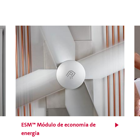
Incubadora modular para
ovos de galinha
ESM™ Módulo de economia de
energia