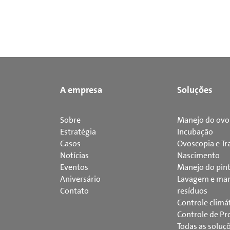
Fornece energia de
emergência em caso de
falha na rede elétrica
A empresa
Soluções
Sobre
Manejo do ovo
Estratégia
Incubação
Casos
Ovoscopia e Tr
Notícias
Nascimento
Eventos
Manejo do pin
Aniversário
Lavagem e man
Contato
resíduos
Controle climá
Controle de Pr
Todas as soluç