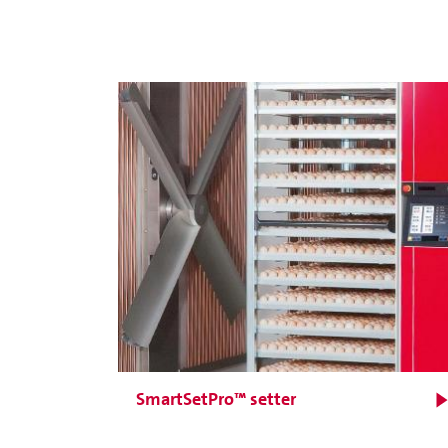
Para ovos de galinha.
Projeto com alvéolos
dispostos em foma de
colmeia economiza
espaço para permitir um
maior número de ovos
incubáveis por m²
SmartSetPro™ setter