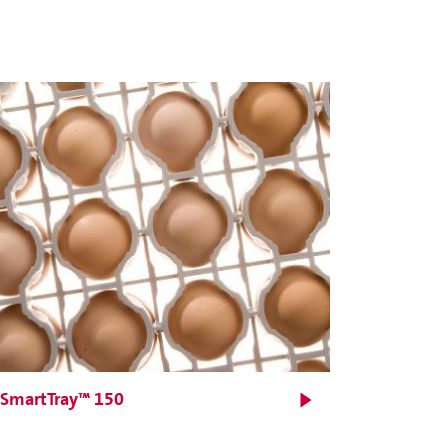
Incubação embrionária
adaptativa
SmartTray™ 150