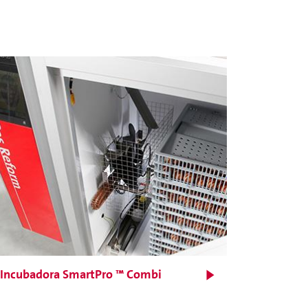
Para ovos de galinha.
Abertura com espaçoso
alvéolo que promove a
livre movimentação do ar
para maior uniformidade
da distribuição do calor e
umidade
Incubadora SmartPro ™ Combi