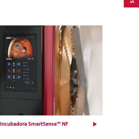
Incubadora SmartSense™ NF