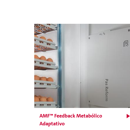
Incubadora modular para
ovos de galinha
AMF™ Feedback Metabólico
Adaptativo