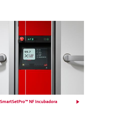
Projetado para atender
aos requisitos específicos
de pequenos incubatórios
especializados
SmartSetPro™ NF Incubadora