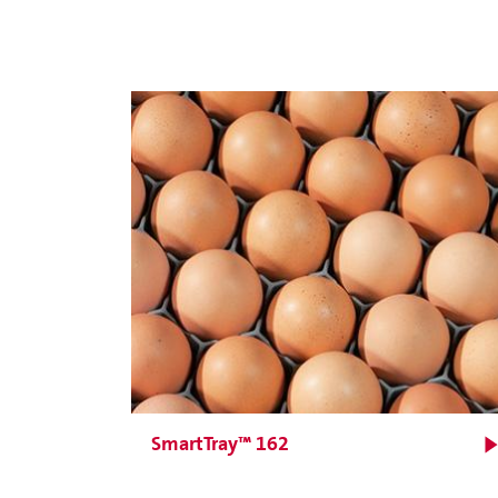
Abertura com espaçoso
alvéolo que promove a
livre movimentação do ar
para maior uniformidade
da distribuição do calor e
umidade
SmartTray™ 162