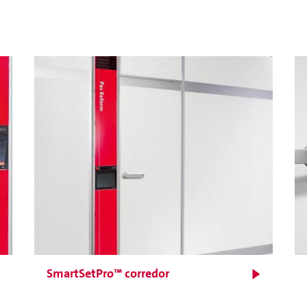
Para melhores resultados
de incubação e com
viragem mecânica suave
SmartSetPro™ corredor