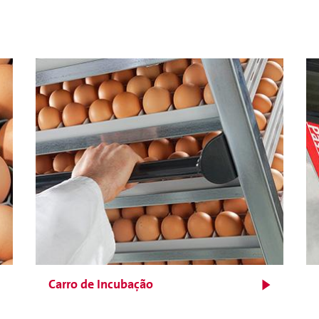
Abertura com espaçoso
alvéolo que promove a
livre movimentação do ar
para maior uniformidade
da distribuição do calor e
umidade
Carro de Incubação