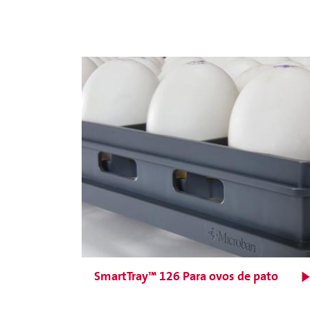
Incubação embrionária
adaptativa
SmartTray™ 126 Para ovos de pato