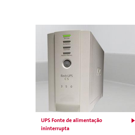
Para controlar ativamente
a ventilação para usar
apenas a quantidade
necessária de ar fresco
UPS Fonte de alimentação
ininterrupta