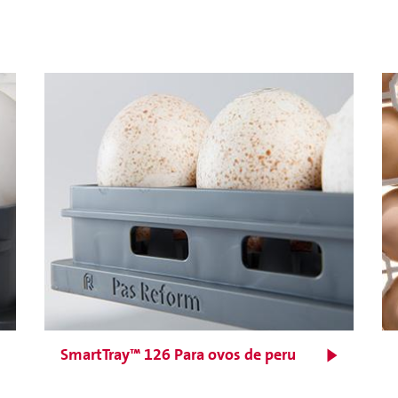
Incubação embrionária
adaptativa
SmartTray™ 126 Para ovos de peru