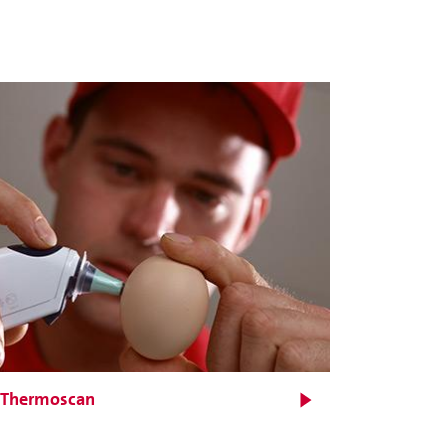
Incubadora modular para
ovos de galinha
Thermoscan