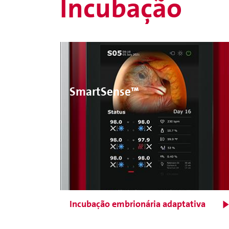
Incubação
SmartSense™
Incubação embrionária adaptativa