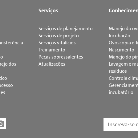
Serviços
Conhecimen
Serviços de planejamento
Manejo do ov
Serviços de projeto
Incubação
ansferência
Serviços vitalícios
Ovoscopia e T
Treinamento
Nascimento
to
Peças sobressalentes
Manejo do pi
ejo dos
Atualizações
Lavagem e ma
resíduos
tico
Controle clim
ocesso
Gerenciamen
ões
incubatório
Inscreva-se 