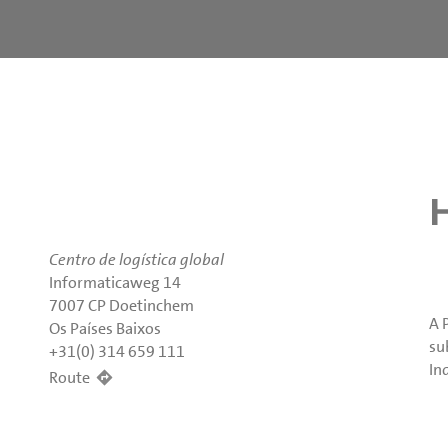
Centro de logística global
Informaticaweg 14
7007 CP Doetinchem
A 
Os Países Baixos
su
+31(0) 314 659 111
In
Route