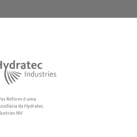
Pas Reform é uma
bsidiária da Hydratec
dustries NV