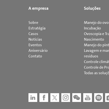
A empresa
Soluções
Sobre
Manejo do ovo
Estratégia
Incubação
Casos
Ovoscopia e Tr
Notícias
Nascimento
Eventos
Manejo do pin
Aniversário
Lavagem e man
Contato
resíduos
Controle climá
Controle de Pr
Todas as soluç