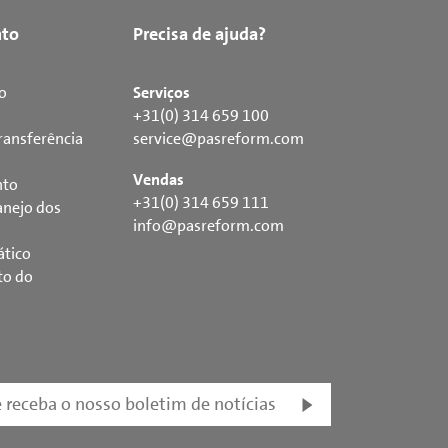
to
Precisa de ajuda?
o
Serviços
+31(0) 314 659 100
ransferência
service@pasreform.com
Vendas
nto
+31(0) 314 659 111
nejo dos
info@pasreform.com
ático
to do
e receba o nosso boletim de notícias