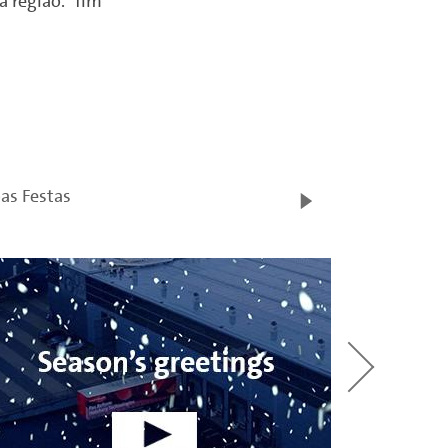
 região.” fim
as Festas