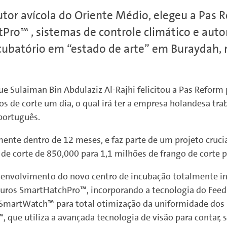
utor avícola do Oriente Médio, elegeu a Pas
Pro™ , sistemas de controle climático e aut
ubatório em “estado de arte” em Buraydah, n
e Sulaiman Bin Abdulaziz Al-Rajhi felicitou a Pas Reform p
os de corte um dia, o qual irá ter a empresa holandesa t
português.
ente dentro de 12 meses, e faz parte de um projeto cruci
e corte de 850,000 para 1,1 milhões de frango de corte p
esenvolvimento do novo centro de incubação totalmente i
uros SmartHatchPro™, incorporando a tecnologia do Feed
martWatch™ para total otimização da uniformidade dos p
que utiliza a avançada tecnologia de visão para contar, s