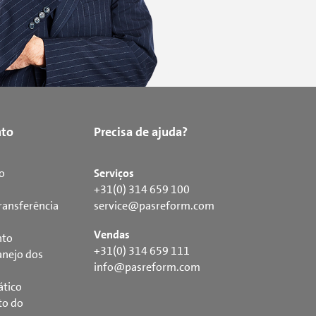
to
Precisa de ajuda?
o
Serviços
+31(0) 314 659 100
ransferência
service@pasreform.com
Vendas
nto
+31(0) 314 659 111
nejo dos
info@pasreform.com
ático
to do