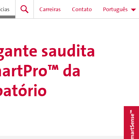
cias
Carreiras
Contato
Português
gante saudita
martPro™ da
batório