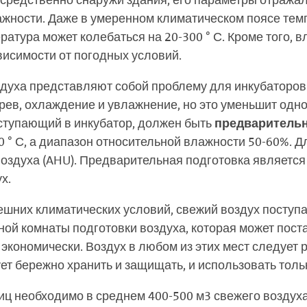
средственно снаружи здания, его параметры отражал
жности. Даже в умеренном климатическом поясе темп
ература может колебаться на 20-300 ° С. Кроме того, 
ависимости от погодных условий.
здуха представляют собой проблему для инкубаторо
рев, охлаждение и увлажнение, но это уменьшит одн
оступающий в инкубатор, должен быть
предварительн
 ° С, а диапазон относительной влажности 50-60%. Д
воздуха (AHU). Предварительная подготовка являетс
х.
нешних климатических условий, свежий воздух поступ
ной комнаты подготовки воздуха, которая может пос
экономически. Воздух в любом из этих мест следует 
ует бережно хранить и защищать, и использовать тол
иц необходимо в среднем 400-500 м3 свежего воздуха