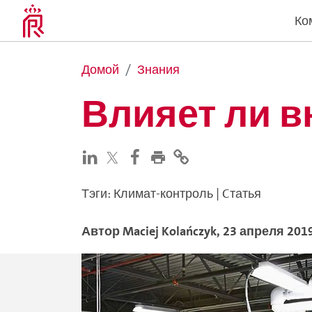
Ко
Домой
Знания
Влияет ли в
Тэги
:
Климат-контроль
|
Cтатья
Автор
Maciej
Kolańczyk
,
23 апреля 201