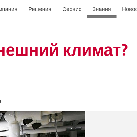
мпания
Решения
Сервис
Знания
Ново
нешний климат?
9