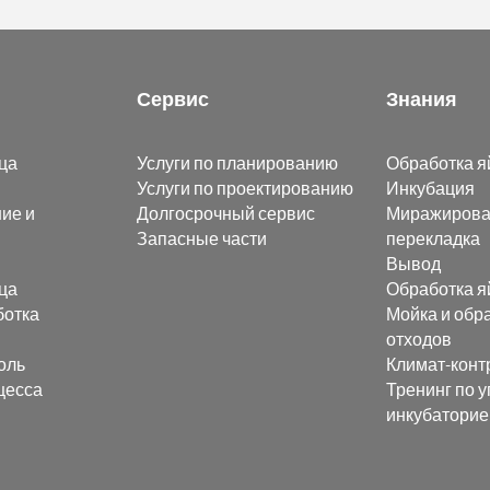
Сервис
Знания
ца
Услуги по планированию
Обработка я
Услуги по проектированию
Инкубация
ие и
Долгосрочный сервис
Миражирова
Запасные части
перекладка
Вывод
ца
Обработка я
ботка
Мойка и обр
отходов
оль
Климат-конт
цесса
Тренинг по 
инкубатори