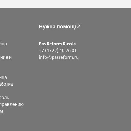
Нужна помощь?
йца
Pas Reform Russia
+7 (4722) 40 26 01
ние и
info@pasreform.ru
йца
аботка
роль
управлению
ем