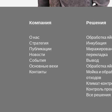
Компания
Решения
О нас
Обработка яй
Стратегия
Инкубация
Публикации
Миражирован
Новости
перекладка
События
Вывод
Основные вехи
Обработка яй
Контакты
Мойка и обра
отходов
Климат-контр
Контроль про
Все решения