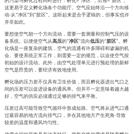
的污染与孵化过程同时进行：孵化=“净区​​”，出雏=“脏区”。
这更易于定义孵化场各个功能厅。空气应始终沿一个方向移
动-从“净区”到“脏区”。这听起来是合乎逻辑的，但事实也许
并非如此。
要想使空气朝一个方向流动，需要一套测量和控制气压的设
备系统。以便使空气从
高压
的“
净区
”流向
低压
的“
脏区
”。孵
化场是一座复杂的建筑，空气的流通有许多障碍和渗漏的机
会。要使系统正常工作，则需要一定的规范，以迫使空气按
初始的设计流动。此外，由空气处理单元进行预处理的新鲜
空气是昂贵的，要经济有效地使用。
孵化场的压力差不仅具有卫生价值，而且孵化器进出气口之
间的压差可以促进设备的通风率。但并不一定意味着越大越
好，空气的供应必须通过足够的排气来平衡。
压差过高可能导致空气循环中形成短路。空气将从进气口通
过最容易的地方流向排气口，并在其他地方产生死角-导致
较差的温度和通风均匀性。