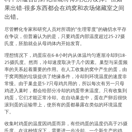
果出错-很多东西都会在鸡窝和农场储藏室之间
出错。
尽管孵化专家和研究人员对所谓的“生理零度”的确切水平存
在争议，但普遍认为的是，只要鸡蛋内部温度超过25-27摄
氏度，胚胎就会从母鸡体内开始发育。
理想情况下，鸡蛋应在6-8小时内从体温均匀逐渐冷却到18-
25摄氏度。然而，冷却速度取决于几个因素。巢型与采蛋频
率的关系起着重要的作用。在人工收集的窝中产生的蛋，由
于窝周围的垃圾提供了绝缘条件，冷却到环境温度的速度非
常慢。由于巢盒是5-7只母鸡共用的，所以每次有另一只母
鸡进入巢时，都会给部分冷却的鸡蛋带来温度。只有收集到
鸡蛋，它们才能正常冷却。在自动巢盒中，蛋在产卵后很快
滚到蛋的运输带上，使所有的蛋都暴露在类似的环境温度
下。
收集时鸡蛋的温度因鸡蛋而异，有些鸡蛋的温度仍高于25摄
氏度。在这种情况下，需要进一步冷却。一个新生产的鸡