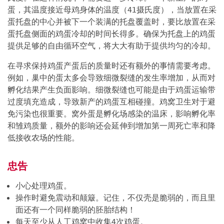
蛋，其温度接近母鸡身体的温度（41摄氏度），当放置在采
蛋托盘的中心并被下一个装满的托盘覆盖时，要比放置在采
蛋托盘侧面的鸡蛋冷却的时间长得多。确保为托盘上的鸡蛋
提供足够的自由循环空气，将大大有助于提供均匀的冷却。
在寻求保持鸡蛋产蛋后的质量时还有额外的事情需要考虑。
例如，巢中的蛋太多会导致细微裂缝的发生率增加，从而对
孵化结果产生负面影响。细微裂缝也可能是由于鸡蛋运输带
过度填充造成，导致新产的鸡蛋互相碰撞。鸡窝卫生对于避
免污染也很重要。窝外蛋是孵化场感染的温床，影响孵化率
和雏鸡质量，额外的影响还会延伸到增加第一周死亡率和降
低接收农场的性能。
忠告
小心处理鸡蛋。
操作时避免震动和颠簸。记住，不仅壳是脆弱的，而且里
面还有一个同样脆弱的胚胎结构！
每天至少从人工鸡窝中收集4次鸡蛋。