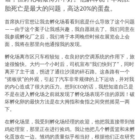
胎死亡是最大的问题，高达20%的蛋盘。
首席执行官想让我去孵化场看看到底是什么导致了这个问题
——由于这个案子让我感兴趣，我自愿就去了。我们同意在
我参观孵化厂之后，我们将于本周晚些时候在展览会上会
面，我将在那里向他通报我的发现。
孵化场离市区只车程较短，在良好的空调系统的作用下，旅
途很愉快。大约一个小时后，司机宣布“我们快到了”，同时
离开了主干道，拐进了通往沙漠的碎石路。这条路有一个
“搓板状”的外观，引起了汽车非常规律的上下运动，并对我
的内心造成了很大的压力。想到CEO的话，我想知道自己是
不是在进入孵化场之前就发现了孵化场表现不佳的原因！破
坏孵化卵的最快方法是在大拇指和食指之间突然摇晃一两
下。
在孵化场里，我受到孵化场经理的欢迎，他把我直接带到雏
鸡处理室，那里正在进行捡鸡。我让他把几个孵蛋篮和未孵
化蛋放在一边。雏鸡的质量似乎相当好，根据他们正在研究