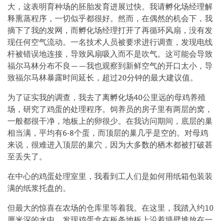
大，这表明育种场的胚胎发育进展过快。我请孵化场经理解
释熏蒸程序，一切似乎都很好。然而，在偶然的机会下，我
摘下了我的发网，而孵化场经理打开了再循环风扇，没有发
现任何空气流动。一名技术人员被要求进行调查，发现电线
杆被错误地连接，导致风扇吸入而不是吹气。这可能会导致
福尔马林分布不良——我也观察到新鲜空气的开口太小，导
致福尔马林暴露时间延长，超过20分钟的最大建议值。
为了证实我的调查，我去了离孵化场40公里远的母鸡养殖
场，研究了鸡蛋的处理程序。饲养员的房子里有两层的窝，
一般都很干净，地板上的卵很少。在我访问期间，底层的巢
相当满，平均有6-8个蛋，而顶层的巢几乎是空的。对母鸡
来说，很难进入顶层的巢穴，因为大多数的栖木都被打破甚
至丢失了。
在中心的鸡蛋处理室里，我看到工人们是如何用纸箱包装装
满的纸浆托盘的。
但最大的惊喜在农场的仓库里等着我。在这里，我踏入约10
厘米深的水中，发现鸡蛋盒在板条地板上沿着墙壁堆放在一