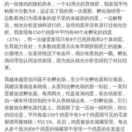
的一批雏鸡的随机样本，一个42周大的育雏群，我发现平均
帕斯卡分数为9，这证实了我的第一次观察。孵化场经理一
边数着他们为我准备的篮子里的未破损的鸡蛋，一边解释
说，烛光分析是抽样进行的，这些鸡蛋并没有进行过烛光分
析。我发现每150个鸡蛋中平均有40个未孵化的鸡蛋
（27%），而一次破蛋发现只有8个已死胚胎和2个臭鸡蛋。
生育能力良好；大多数鸡蛋显示出有早期胚胎死亡的迹象，
白膜增大，在某些情况下有血环，偶尔有黑色的一圈。孵化
场经理也认同这些发现，因为他从烛光分析也得到了对比结
果。
我越来越坚信问题不在孵化场，至少不在孵化器和出雏器。
我建议遵循这条路线，从蛋到达孵化场的那一刻起，一直到
蛋被放进孵化器。每周两次，托盘装满鸡蛋，装在纸箱里，
由一辆有环境控制的卡车从养殖场运来。一到孵化场，它们
就被放在孵化器托盘上。我观察了这一活动一段时间，得出
的结论是，平均每盘150个鸡蛋中有3-4个鸡蛋因可见的毛发
裂缝而被移除：约2.5%。此后，鸡蛋被放在储藏室里。每次
从多个批次的6个鸡蛋的储藏室中发现一个鸡蛋的生发盘过