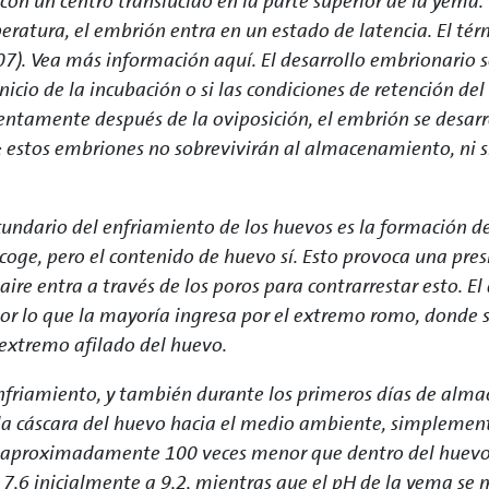
con un centro translúcido en la parte superior de la yema
eratura, el embrión entra en un estado de latencia. El tér
07). Vea más información aquí. El desarrollo embrionario
icio de la incubación o si las condiciones de retención del
ntamente después de la oviposición, el embrión se desar
; estos embriones no sobrevivirán al almacenamiento, ni 
undario del enfriamiento de los huevos es la formación de l
coge, pero el contenido de huevo sí. Esto provoca una pre
 aire entra a través de los poros para contrarrestar esto. 
 por lo que la mayoría ingresa por el extremo romo, donde
 extremo afilado del huevo.
nfriamiento, y también durante los primeros días de alma
 la cáscara del huevo hacia el medio ambiente, simplemen
 aproximadamente 100 veces menor que dentro del huevo.
7,6 inicialmente a 9,2, mientras que el pH de la yema 