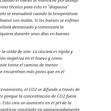
. Cuando el huevo se mantiene por debajo
mino técnico para esto es "diapausa"
 solo se reanudará cuando la temperatura
 huevo son malas. Si los huevos se enfrían
rollará demasiado y comenzará la
siquiera durante unos días en buenas
a celda de aire. La cáscara es rígida y
sión negativa en el huevo y, como
El aire toma el camino de menor
 se encuentran más poros que en el
cenamiento, el CO2 se difunde a través de
te porque la concentración de CO2 fuera
 Esto crea un aumento en el pH de la
se mantiene constante en aproximadamente