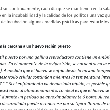
stran continuamente, cada día que se mantienen en la sa
en la incubabilidad y la calidad de los pollitos una vez qu
as de incubación algunas medidas prácticas para reducir l
ás cercana a un huevo recién puesto
til puesto por una gallina reproductora contiene un embri
das. En el momento de la oviposición, se encuentra en la e
). A medida que el huevo se enfría desde la misma tempera
l desarrollo celular continúan mientras la temperatura in
77 ° F. Si el enfriamiento va demasiado rápido, es posible q
resistencia al almacenamiento. Lo ideal es que el huevo s
° F durante un período de aproximadamente 6 horas. Al real
 desarrollado puede reconocerse por su típica "forma de ro