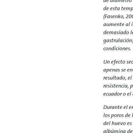
de diámetro 
de esta temp
(Fasenko, 20
aumente al in
demasiado le
gastrulación
condiciones.
Un efecto sec
apenas se en
resultado, el
resistencia,
ecuador o el
Durante el e
los poros de
del huevo es
albúmina de 