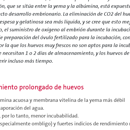
ión, que se sitúa entre la yema y la albúmina, está expues
ecto desarrollo embrionario. La eliminación de CO2 del h
espesa y gelatinosa sea más líquida, y se cree que esto m
nto, el suministro de oxígeno al embrión durante la incu
de preparación del óvulo fertilizado para la incubación, c
por la que los huevos muy frescos no son aptos para la inc
se necesitan 1 o 2 días de almacenamiento, y los huevos d
rir incluso más tiempo.
miento prolongado de huevos
búmina acuosa y membrana vitelina de la yema más débil
vaporación del agua.
, por lo tanto, menor incubabilidad.
(especialmente ombligo) y fuertes indicios de rendimiento 