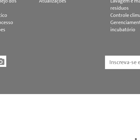
ejo dos
Atualizações
Lavagem e ma
resíduos
tico
Controle clim
ocesso
Gerenciamen
ões
incubatório
Inscreva-se 