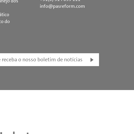
nejo dos
info@pasreform.com
ático
to do
e receba o nosso boletim de notícias