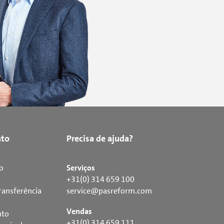
to
Precisa de ajuda?
o
Serviços
+31(0) 314 659 100
ransferência
service@pasreform.com
Vendas
nto
+31(0) 314 659 111