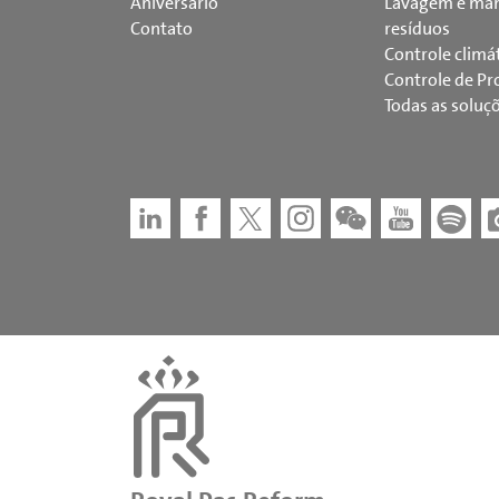
Aniversário
Lavagem e man
Contato
resíduos
Controle climá
Controle de Pr
Todas as soluç