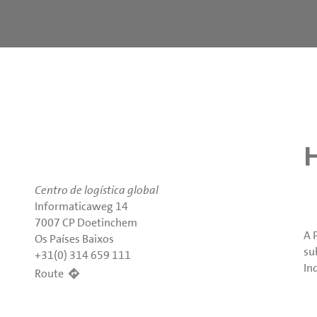
Centro de logística global
Informaticaweg 14
7007 CP Doetinchem
A 
Os Países Baixos
su
+31(0) 314 659 111
In
Route