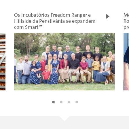
Os incubatórios Freedom Ranger e
Mc
Hillside da Pensilvânia se expandem
Ro
com Smart™
pr