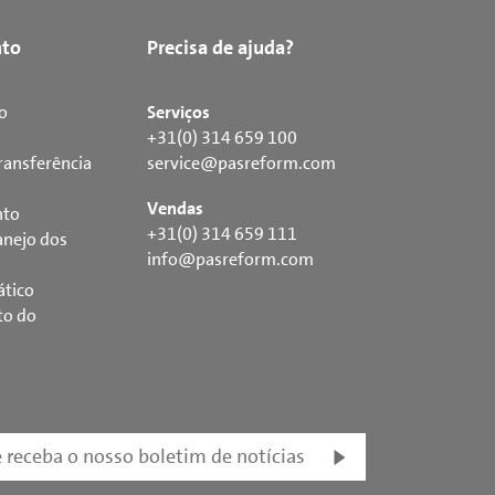
to
Precisa de ajuda?
o
Serviços
+31(0) 314 659 100
ransferência
service@pasreform.com
Vendas
nto
+31(0) 314 659 111
nejo dos
info@pasreform.com
ático
to do
e receba o nosso boletim de notícias