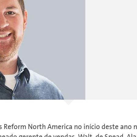
s Reform North America no início deste ano 
eado gerente de vendas. Walt, de Snead, Ala