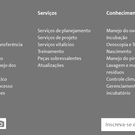
Serviços
Conhecimen
Serviços de planejamento
Manejo do ov
Serviços de projeto
Incubação
ansferência
Serviços vitalícios
Ovoscopia e T
Treinamento
Nascimento
to
Peças sobressalentes
Manejo do pi
ejo dos
Atualizações
Lavagem e ma
resíduos
tico
Controle clim
ocesso
Gerenciamen
ões
incubatório
Inscreva-se 