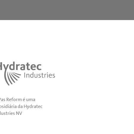
Pas Reform é uma
bsidiária da Hydratec
dustries NV