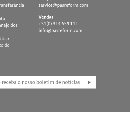
ransferência
service@pasreform.com
Vendas
nto
+31(0) 314 659 111
nejo dos
info@pasreform.com
ático
to do
e receba o nosso boletim de notícias