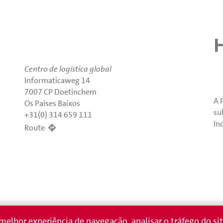
Centro de logística global
Informaticaweg 14
7007 CP Doetinchem
A 
Os Países Baixos
su
+31(0) 314 659 111
In
Route
lhor experiência de navegação, analisar o tráfego do sit