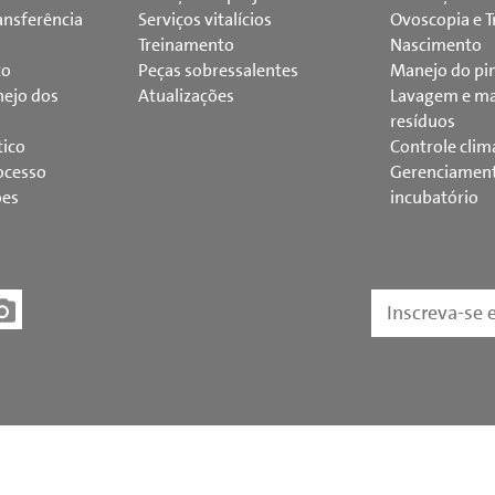
ansferência
Serviços vitalícios
Ovoscopia e T
Treinamento
Nascimento
to
Peças sobressalentes
Manejo do pi
ejo dos
Atualizações
Lavagem e ma
resíduos
tico
Controle clim
ocesso
Gerenciamen
ões
incubatório
Inscreva-se 