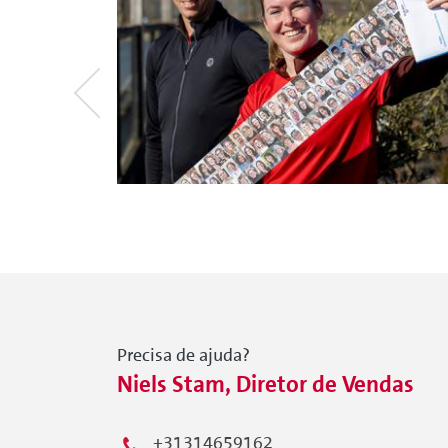
Precisa de ajuda?
Niels Stam, Diretor de Vendas
+31314659162