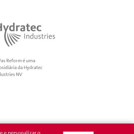
Pas Reform é uma
bsidiária da Hydratec
dustries NV
e e personalizar o