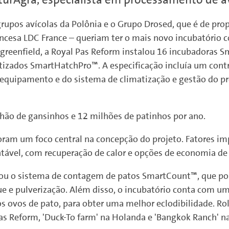
grupos avícolas da Polônia e o Grupo Drosed, que é de pro
rancesa LDC France – queriam ter o mais novo incubatório
o greenfield, a Royal Pas Reform instalou 16 incubadoras 
izados SmartHatchPro™. A especificação incluía um con
 equipamento e do sistema de climatização e gestão do pr
hão de gansinhos e 12 milhões de patinhos por ano.
foram um foco central na concepção do projeto. Fatores i
tável, com recuperação de calor e opções de economia de 
tou o sistema de contagem de patos SmartCount™, que pos
ue e pulverização. Além disso, o incubatório conta com 
s ovos de pato, para obter uma melhor eclodibilidade. Rol
Pas Reform, 'Duck-To farm' na Holanda e 'Bangkok Ranch' na