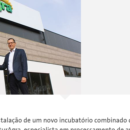
nstalação de um novo incubatório combinado d
turAgra, especialista em processamento de av