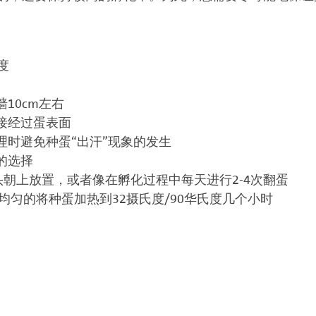
氏度
10cm左右
接经过蛋表面
理时避免种蛋“出汗”现象的发生
的选择
头朝上放置，或者像在孵化过程中每天进行2-4次翻蛋
均匀的将种蛋加热到32摄氏度/90华氏度几个小时