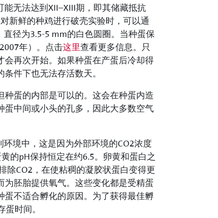
能无法达到XII–XIII期，即其储藏抵抗
以下。对新鲜的种鸡进行破壳实验时，可以通
径为3.5-5 mm的白色圆圈。当种蛋保
2007年）。点击
这里
查看更多信息。只
才会再次开始。如果种蛋在产蛋后冷却得
的条件下也无法存活数天。
但种蛋的内部是可以的。这会在种蛋内造
种蛋中间或小头的孔多，因此大多数空气
到环境中，这是因为外部环境的CO2浓度
蛋黄的pH保持恒定在约6.5。卵黄和蛋白之
排除CO2，在使粘稠的凝胶状蛋白变得更
而为胚胎提供氧气。这些变化都是受精蛋
种蛋不适合孵化的原因。为了获得最佳孵
存蛋时间。