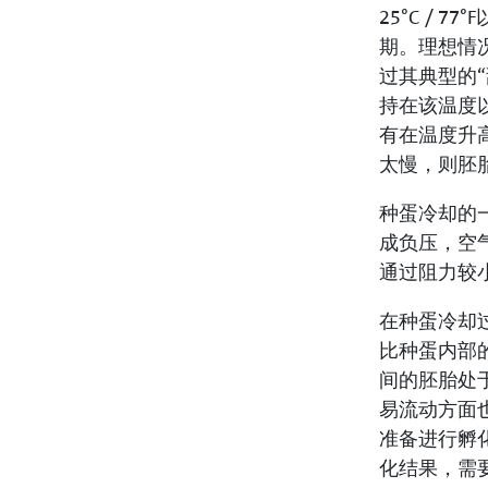
25°C /
期。理想情况
过其典型的“
持在该温度以
有在温度升
太慢，则胚
种蛋冷却的
成负压，空
通过阻力较
在种蛋冷却
比种蛋内部的
间的胚胎处
易流动方面
准备进行孵
化结果，需