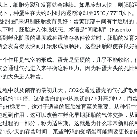
 77°F以上，细胞分裂和发育就会继续。如果冷却太快，则胚胎可
下，种蛋应在大约6小时内逐渐冷却至25°C / 77°F
甜甜圈”来识别胚胎发育良好：蛋黄顶部中间有半透明的，直
下时，胚胎进入休眠状态。术语是“间歇期”（Fasenko，
高到孵化阶段的温度或种蛋储存条件较差时，胚胎的发育
胎会发育得太快而开始形成原肠胚。这些胚胎即使在良好
一个作用是气室的形成。蛋壳是坚硬的，几乎不能收缩，
气会通过气孔进入来平衡这种压力。因为种蛋大头的孔比
小的大头进入种蛋。
过程中以及储存的最初几天，CO2会通过蛋壳的气孔扩散
低约100倍。这使蛋白的pH从最初的7.6升高到9.2，而
于pH梯度中，这对于适当的胚胎发育至关重要。从种蛋中
也起到作用，这可以改善在孵化早期胚胎的气体交换，从
化过程的一部分，称为适应期。这就是为什么非常新鲜的
要1或2天的存蛋时间，某些种鸡的受精蛋可能需要更长的