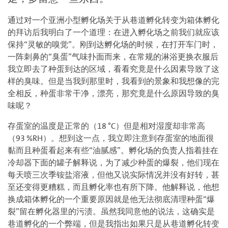
通过对一个亚洲小型孵化场关于从巷道孵化转变为箱体孵化
的拜访后我明白了一个道理：在进入孵化场之前我们就应该
保持“灵敏的嗅觉”。刚到达孵化场的时候，在打开车门时，
一阵刺鼻的“臭蛋”气味扑面而来，在常规的淋浴更换衣服后
我立即去了种蛋到达的区域，看看究竟是什么因素导致了这
样的臭味。但是当我到那里时，我看到的景象和我想像的完
全相反，种蛋非常干净，漂亮，那究竟是什么原因导致的臭
味呢？
存蛋室的温度是正常的（18 °C）但是相对湿度却非常高
（93 %RH）。想到这一点，我立即注意到存蛋室的地面很
黏而且种蛋看起来有些“油腻感”。孵化场的负责人指着挂在
冷却器下面的罐子解释说，为了减少种蛋的爆裂，他们现在
每天喷三次季铵盐溶液，但他又说实际情况并没有好转，甚
至还变得更糟糕，而且孵化率也有所下降。他解释说，他想
换成箱体孵化的一个重要原因就是他无法彻底清理种蛋“爆
裂”留在孵化器里的污渍。虽然我同意他的说法，这确实是
巷道孵化的一个弊端，但是我指出如果只是从巷道孵化转变