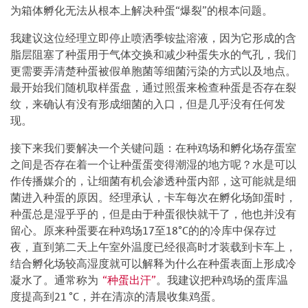
为箱体孵化无法从根本上解决种蛋“爆裂”的根本问题。
我建议这位经理立即停止喷洒季铵盐溶液，因为它形成的含
脂层阻塞了种蛋用于气体交换和减少种蛋失水的气孔，我们
更需要弄清楚种蛋被假单胞菌等细菌污染的方式以及地点。
最开始我们随机取样蛋盘，通过照蛋来检查种蛋是否存在裂
纹，来确认有没有形成细菌的入口，但是几乎没有任何发
现。
接下来我们要解决一个关键问题：在种鸡场和孵化场存蛋室
之间是否存在着一个让种蛋蛋变得潮湿的地方呢？水是可以
作传播媒介的，让细菌有机会渗透种蛋内部，这可能就是细
菌进入种蛋的原因。经理承认，卡车每次在孵化场卸蛋时，
种蛋总是湿乎乎的，但是由于种蛋很快就干了，他也并没有
留心。原来种蛋要在种鸡场17至18°C的的冷库中保存过
夜，直到第二天上午室外温度已经很高时才装载到卡车上，
结合孵化场较高湿度就可以解释为什么在种蛋表面上形成冷
凝水了。通常称为
“种蛋出汗”
。我建议把种鸡场的蛋库温
度提高到21 °C，并在清凉的清晨收集鸡蛋。