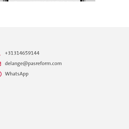
+31314659144
delange@pasreform.com
WhatsApp