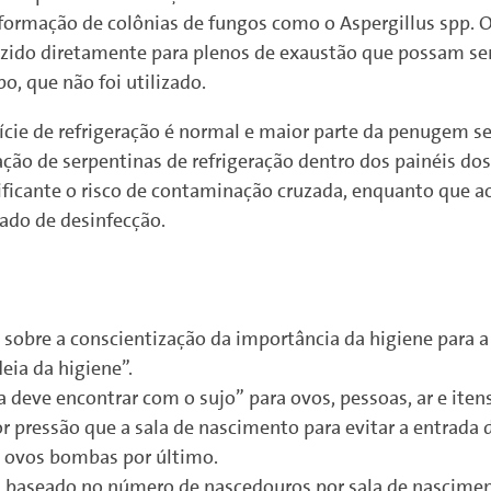
a formação de colônias de fungos como o Aspergillus spp. 
ido diretamente para plenos de exaustão que possam ser
po, que não foi utilizado.
cie de refrigeração é normal e maior parte da penugem se
gração de serpentinas de refrigeração dentro dos painéis d
gnificante o risco de contaminação cruzada, enquanto q
ado de desinfecção.
sobre a conscientização da importância da higiene para a
eia da higiene”.
a deve encontrar com o sujo” para ovos, pessoas, ar e ite
 pressão que a sala de nascimento para evitar a entrada
e ovos bombas por último.
s baseado no número de nascedouros por sala de nascimen