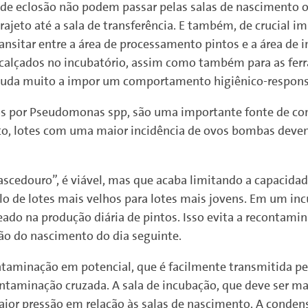
 de eclosão não podem passar pelas salas de nascimento 
ajeto até a sala de transferência. E também, de crucial im
nsitar entre a área de processamento pintos e a área de
e calçados no incubatório, assim como também para as fer
ajuda muito a impor um comportamento higiênico-responsá
 por Pseudomonas spp, são uma importante fonte de con
co, lotes com uma maior incidência de ovos bombas devem
 nascedouro”, é viável, mas que acaba limitando a capacid
lo de lotes mais velhos para lotes mais jovens. Em um i
ado na produção diária de pintos. Isso evita a recontamin
o do nascimento do dia seguinte.
aminação em potencial, que é facilmente transmitida pel
contaminação cruzada. A sala de incubação, que deve ser m
ior pressão em relação às salas de nascimento. A conden