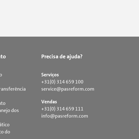
to
Precisa de ajuda?
o
Serviços
+31(0) 314 659 100
ransferência
service@pasreform.com
Vendas
nto
+31(0) 314 659 111
nejo dos
info@pasreform.com
ático
to do