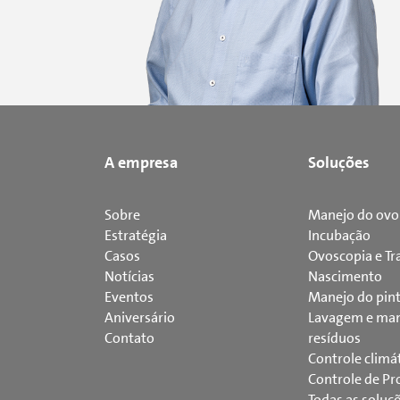
A empresa
Soluções
Sobre
Manejo do ovo
Estratégia
Incubação
Casos
Ovoscopia e Tr
Notícias
Nascimento
Eventos
Manejo do pin
Aniversário
Lavagem e man
Contato
resíduos
Controle climá
Controle de Pr
Todas as soluç