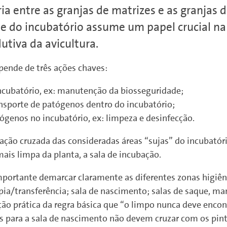
a entre as granjas de matrizes e as granjas 
ene do incubatório assume um papel crucial n
utiva da avicultura.
pende de três ações chaves:
ncubatório, ex: manutenção da biosseguridade;
nsporte de patógenos dentro do incubatório;
ógenos no incubatório, ex: limpeza e desinfecção.
ação cruzada das consideradas áreas “sujas” do incubatór
mais limpa da planta, a sala de incubação.
mportante demarcar claramente as diferentes zonas higiên
opia/transferência; sala de nascimento; salas de saque, m
o prática da regra básica que “o limpo nunca deve encont
os para a sala de nascimento não devem cruzar com os pin