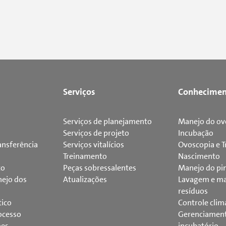
Serviços
Conhecimen
Serviços de planejamento
Manejo do ov
Serviços de projeto
Incubação
ansferência
Serviços vitalícios
Ovoscopia e T
Treinamento
Nascimento
to
Peças sobressalentes
Manejo do pi
ejo dos
Atualizações
Lavagem e ma
resíduos
tico
Controle clim
ocesso
Gerenciamen
ões
incubatório