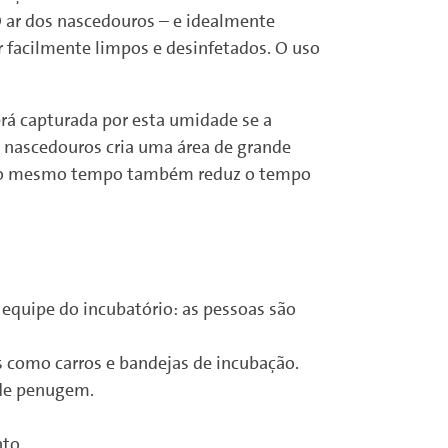
O ar dos nascedouros – e idealmente
 facilmente limpos e desinfetados. O uso
rá capturada por esta umidade se a
os nascedouros cria uma área de grande
ue ao mesmo tempo também reduz o tempo
 equipe do incubatório: as pessoas são
ns como carros e bandejas de incubação.
 de penugem.
to.