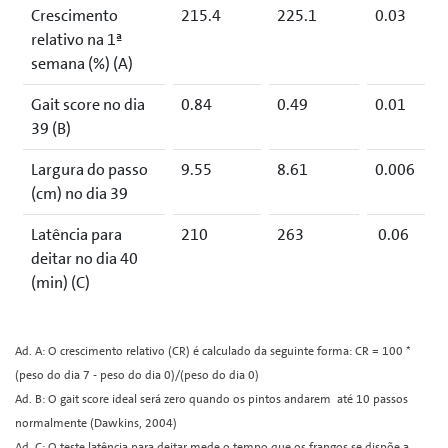
Crescimento
215.4
225.1
0.03
relativo na 1ª
semana (%) (A)
Gait score no dia
0.84
0.49
0.01
39 (B)
Largura do passo
9.55
8.61
0.006
(cm) no dia 39
Latência para
210
263
0.06
deitar no dia 40
(min) (C)
Ad. A: O crescimento relativo (CR) é calculado da seguinte forma: CR = 100 *
(peso do dia 7 - peso do dia 0)/(peso do dia 0)
Ad. B: O gait score ideal será zero quando os pintos andarem até 10 passos
normalmente (Dawkins, 2004)
Ad. C: O teste latência para deitar mede o tempo que os frangos se dispõe a