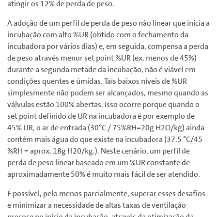
atingir os 12% de perda de peso.
A adoção de um perfil de perda de peso não linear que inicia a
incubação com alto %UR (obtido com o fechamento da
incubadora por vários dias) e, em seguida, compensa a perda
de peso através menor set point %UR (ex. menos de 45%)
durante a segunda metade da incubação, não é viável em
condições quentes e úmidas. Tais baixos níveis de %UR
simplesmente não podem ser alcançados, mesmo quando as
válvulas estão 100% abertas. Isso ocorre porque quando o
set point definido de UR na incubadora é por exemplo de
45% UR, o ar de entrada (30°C / 75%RH=20g H2O/kg) ainda
contém mais água do que existe na incubadora (37.5 °C/45
%RH = aprox. 18g H20/kg.). Neste cenário, um perfil de
perda de peso linear baseado em um %UR constante de
aproximadamente 50% é muito mais fácil de ser atendido.
É possível, pelo menos parcialmente, superar esses desafios
e minimizar a necessidade de altas taxas de ventilação
precoce no início da incubação, através da otimização da