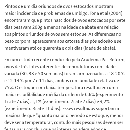
Pintos de um dia oriundos de ovos estocados mostram
maior incidência de problemas de umbigo. Tona et al (2004)
encontraram que pintos nascidos de ovos estocados por sete
dias pesavam 200g a menos na idade de abate em relação
aos pintos oriundos de ovos sem estoque. As diferenças no
peso corporal apareceram aos catorze dias pós eclosão e se
mantiveram até os quarenta e dois dias (idade de abate).
Em um estudo recente conduzido pela Academia Pas Reform,
ovos de três lotes diferentes de reprodutoras com idade
variada (30, 38 e 50 semanas) foram armazenados a 18-20°C
e 12-14°C por 7 e 11 dias, ambos com umidade relativa de
75%. O estoque com baixa temperatura resultou em uma
maior eclodibilidade média da ordem de 0,6% (experimento
1: até 7 dias), 1,1% (experimento 2: até 7 dias) e 3,2%
(experimento 3: até 11 dias). Esses resultados suportam a
máxima de que “quanto maior o período de estoque, menor
deve ser a temperatura”, contudo mais pesquisas devem ser
feitas para concluir que os intervalos adequados de