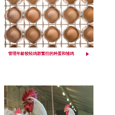
管理年龄较轻鸡群繁衍的种蛋和雏鸡