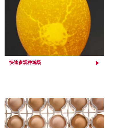
快速参观种鸡场