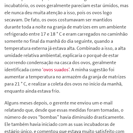
incubatório, os ovos geralmente pareciam estar úmidos, mas
ele nunca deu muita atenção a isso, pois os ovos logo
secavam. De fato, os ovos costumavam ser mantidos
durante toda a noite na granja de matrizes em um ambiente
refrigerado entre 17 e 18 ° C e eram carregados no caminhão
somente no final da manhã do dia seguinte, quando a
temperatura externa já estava alta. Combinado a isso, a alta
umidade relativa ambiental, explicaria o porquê de estar
ocorrendo condensação na casca dos ovos, geralmente
identificada como
‘ovos suados’
. A minha sugestão foi
aumentar a temperatura no armazém da granja de matrizes
para 21 ° C, e realizar a coleta dos ovos no início da manhã,
enquanto ainda estava frio.
Alguns meses depois, o gerente me enviou um e-mail
relatando que, desde que essas medidas foram tomadas, o
número de ovos “bombas” havia diminuído drasticamente.
Ele também havia iniciado com as suas incubadoras de
estágio único, e comentou que estava muito satisfeito com