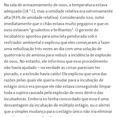
Na sala de armazenamento de ovos, a temperatura estava
adequada (18 ° C), mas a umidade relativa era extremamente
alta (93% de umidade relativa). Considerando isso, notei
imediatamente que o chão estava muito pegajoso e que os
ovos estavam "grudentos e brilhantes". O gerente do
incubatório apontou para uma lata pendurada sob o
resfriador ambiental e explicou que eles começaram a fazer
uma nebulização três vezes ao dia com uma solução de
quaternário de amônia para reduzir a incidência de explosão
de ovos. No entanto, ele informou que esse procedimento
não havia ajudado – na verdade as coisas pareciam ter
piorado, e a eclosão havia caído! Ele explicou que uma das
razões pelas quais ele queria mudar para a incubação de
estágio único era porque ele não estava conseguindo limpar
toda a sujeira causada pela explosão de ovos dentro das
incubadoras. Embora eu tenha concordado que essa é uma
desvantagem da incubação de múltiplo estágio, eu o alertei
que a simples mudança para o estágio único não iria eliminar