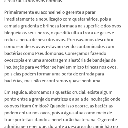
a real causa dos ovos bombas.
Primeiramente eu aconselhei o gerente a parar
imediatamente a nebulização com quaternários, pois a
camada grudenta e brilhosa formada na superfície dos ovos
bloqueia os seus poros, o que dificulta a troca de gases e
reduz a perda de peso dos ovos. Precisávamos descobrir
como e onde os ovos estavam sendo contaminados com
bactérias como Pseudomonas. Começamos fazendo
ovoscopia em uma amostragem aleatória de bandejas de
incubação para verificar se haviam micro trincas nos ovos,
pois elas podem formar uma porta de entrada para
bactérias, mas não encontramos quase nenhuma.
Em seguida, abordamos a questão crucial: existe algum
ponto entre a granja de matrizes e a sala de incubação onde
os ovos ficam úmidos? Quando isso ocorre, as bactérias
podem entrar nos ovos, pois a água atua como meio de
transporte facilitando a penetração bacteriana. O gerente
admitiu perceber que, durante a descarga do caminhão no